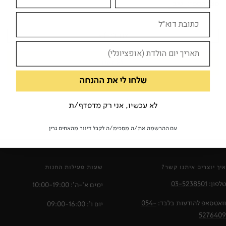
מצב הספר:
טוב
צוד לי
לא זמין
שלחו לי את ההנחה
מילות מפתח:
ארמית
לשון
תלמוד
דקדוק
לא עכשיו, אני רק מדפדף/ת
עם ההרשמה את/ה מסכימ/ה לקבל דיוור מהאחים גרין
איך יוצרים איתנו קשר?
שעות פעילות החנות
טלפון:
03-5238501
ימים א'-ה': 10:00-19:00
וואטסאפ להודעות בלבד:
054-
יום ו': 09:00-16:00
5276409