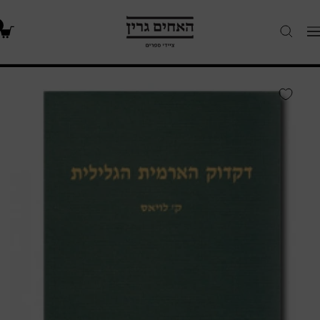
האחים
Navigatio
גרין
-
חנות
דקדוק
ספרים
הארמית
הגלילית
לשפת
התלמוד
הירושלמי
והמדרשים