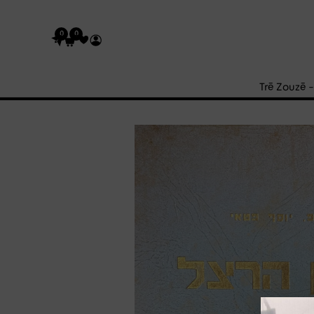
0
0
Trē Zouzē 