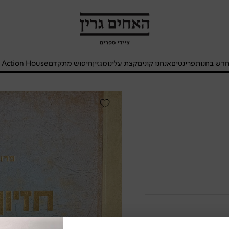
האחים
גרין
-
חנות
דש בחנות
פרינטים
אנחנו קונים
קצת עלינו
מגזין
חיפוש מתקדם
- Action House
ספרים
חזיון
הרצל