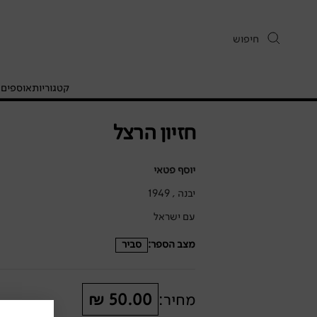
קטגוריות
אוספים
ח
חזיון הרצל
יוסף פטאי
יבנה , 1949
עם ישראל
מצב הספר:
סביר
מחיר:
50.00 ₪