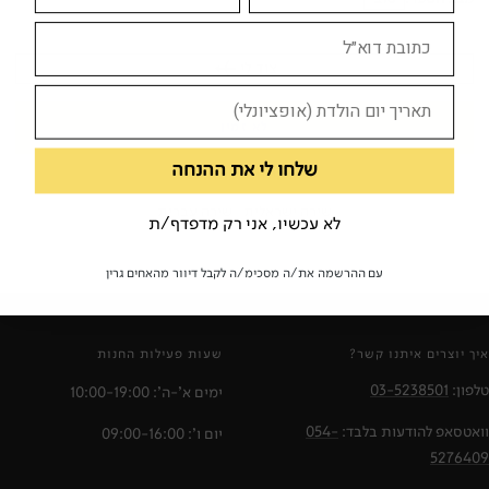
צוד לי
לא זמין
שלחו לי את ההנחה
מילות מפתח:
שירה ישראלית
שירה עברית
לא עכשיו, אני רק מדפדף/ת
עם ההרשמה את/ה מסכימ/ה לקבל דיוור מהאחים גרין
איך יוצרים איתנו קשר?
שעות פעילות החנות
טלפון:
03-5238501
ימים א'-ה': 10:00-19:00
וואטסאפ להודעות בלבד:
054-
יום ו': 09:00-16:00
5276409