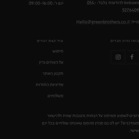
וואטסאפ להודעות בלבד:
054-
יום ו': 09:00-16:00
5276409
מייל:
Hello@greenbrothers.co.il
בואו נהיה חברים
עוד קצת דברים
חיפוש
על האחים גרין
תקנון האתר
מדיניות החזרות
משלוחים
רוצים לשמוע מאיתנו על הנחות והטבות שוות ולהישאר
מעודכנים? יש לנו גם מגזין מהמם שאנחנו שולחים בכל יום
שישי.