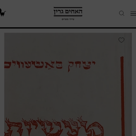
האחים
Navigatio
גרין
-
חנות
מעשיות
ספרים
פון
הינטערן
אויוון