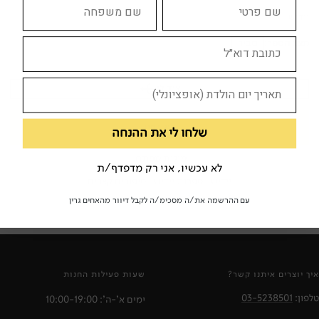
יידיש
מצב הספר:
סביר
צוד לי
לא זמין
שלחו לי את ההנחה
מילות מפתח:
לא עכשיו, אני רק מדפדף/ת
יידיש
ספרות יידיש
סיפורים קצרים
עם ההרשמה את/ה מסכימ/ה לקבל דיוור מהאחים גרין
איך יוצרים איתנו קשר?
שעות פעילות החנות
טלפון:
03-5238501
ימים א'-ה': 10:00-19:00