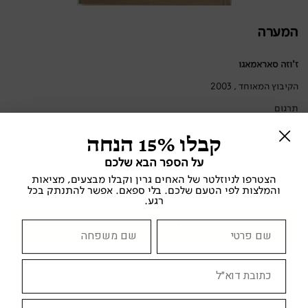
המערה
ז'וזה סאראמאגו
הקיבוץ המאוחד , 2003
תרגום
מצב הספר:
טוב
קבלו 15% הנחה
על הספר הבא שלכם
הצטרפו לניוזלטר של האחים גרין וקבלו מבצעים, מציאות
מחיר:
45.00 ₪
והמלצות לפי הטעם שלכם. בלי ספאם. אפשר להתנתק בכל
רגע.
הוספה לסל
מילות מפתח: