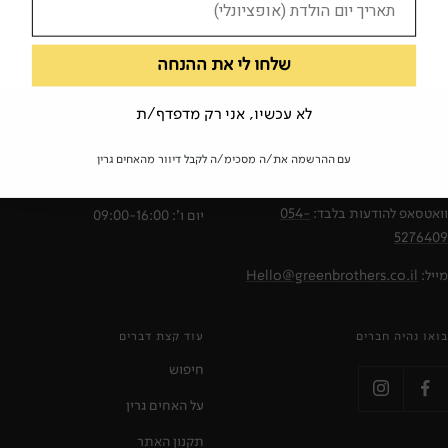
ספרות פורטוגלית
ספרות לטינית
פורטוגל
פורטוגזית
סאראמגו
שלחו לי את ההנחה
לא עכשיו, אני רק מדפדף/ת
איך יוצרים איתנו קשר?
שעות פעילות החנות
עם ההרשמה את/ה מסכימ/ה לקבל דיוור מהאחים גרין
טלפון:
03-5238501
ימים א'-ה': 10:00-19:00
וואטסאפ להודעות בלבד:
054-
יום ו': 09:00-16:00
5276409
מייל:
Hello@greenbrothers.co.il
בואו נהיה חברים
עוד קצת דברים
חיפוש
על האחים גרין
תקנון האתר