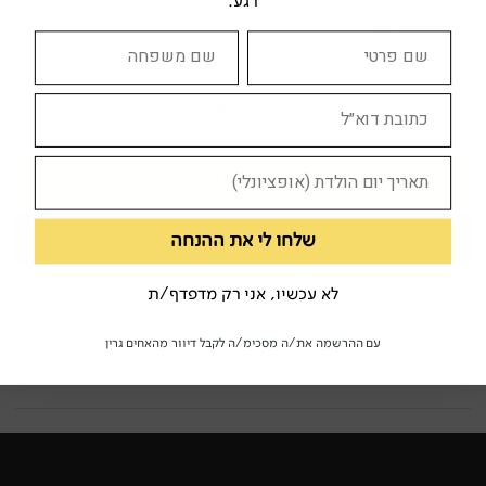
רגע.
מצב הספר:
טוב
מחיר:
45.00 ₪
הוספה לסל
שלחו לי את ההנחה
קנה עכשיו
מילות מפתח:
לא עכשיו, אני רק מדפדף/ת
קרבות
מלחמה
עדות
מלחמת העולם השניה
גרמניה הנאצית
עם ההרשמה את/ה מסכימ/ה לקבל דיוור מהאחים גרין
המאה ה20
אסטרטגיה
החזית בצפון אפריקה