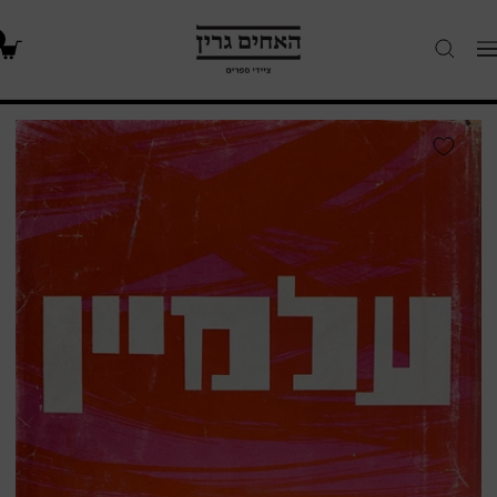
האחים
Navigatio
גרין
-
חנות
אל-עלמיין
ספרים