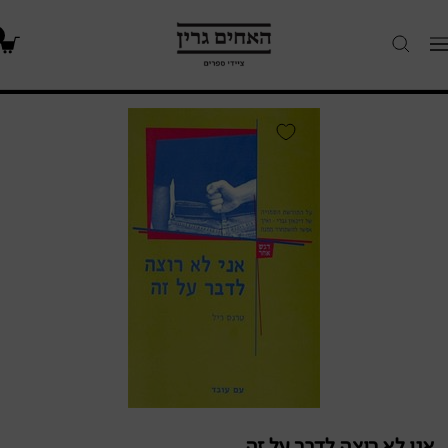
האחים
Navigatio
גרין
-
חנות
אני
ספרים
לא
רוצה
לדבר
על
זה
/
על
המורשת
הסמויה
של
דיכאון
גברי
אני לא רוצה לדבר על זה