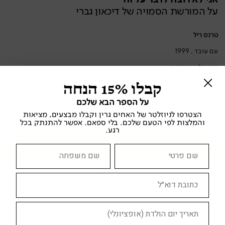
על המורשת הסמויה של דיכאון גברי
טרנס ריל
עם עובד , 1999
פסיכולוגיה וחינוך
קבלו 15% הנחה
מצב הספר:
טוב
על הספר הבא שלכם
הצטרפו לניוזלטר של האחים גרין וקבלו מבצעים, מציאות
צוד לי
והמלצות לפי הטעם שלכם. בלי ספאם. אפשר להתנתק בכל
רגע.
לא זמין
מילות מפתח:
דיכאון
דיכאון אצל גברים
גבריות
גבריות חדשה
ציפיות
בושה
התמכרות
נרקיסיזם
אינטימיות
רגשות
יחסים בין אישיים