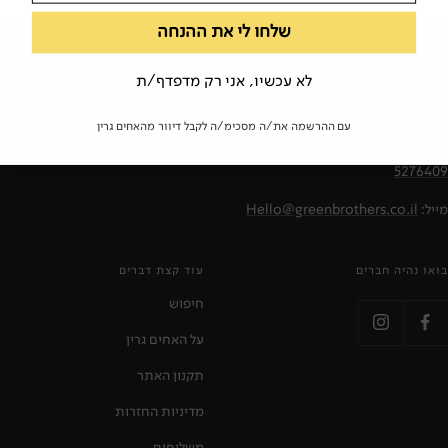
שלחו לי את ההנחה
איך יוצרים איתנו קשר?
שעות פעילות החנות
לא עכשיו, אני רק מדפדף/ת
טלפון:
03-5238501
ימים א'-ה': 10:00-19:00
עם ההרשמה את/ה מסכימ/ה לקבל דיוור מהאחים גרין
וואטסאפ להודעות בלבד:
054-
יום ו': 09:00-16:00
5276409
מייל:
Hello@greenbrothers.co.il
בואו נהיה חברים
עוד קצת דברים
חיפוש
על האחים גרין
תקנון האתר
מדיניות החזרות
משלוחים