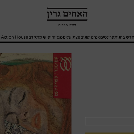
האחים
גרין
-
חנות
דש בחנות
פרינטים
אנחנו קונים
קצת עלינו
מגזין
חיפוש מתקדם
- Action House
ספרים
אבישג