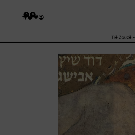
0
0
Trē Zouzē 