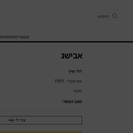
קטגוריות
אוספים
ח
אבישג
דוד שיץ
עם עובד , 1989
מקור
מצב הספר:
טוב
סביר
צוד לי