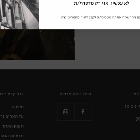
לא עכשיו, אני רק מדפדף/ת
ם ההרשמה את/ה מסכימ/ה לקבל דיוור מהאחים גרין
ות
בואו נהיה חברים
עוד קצת דבר
חיפוש
על האחים גרי
תקנון האתר
מדיניות החזר