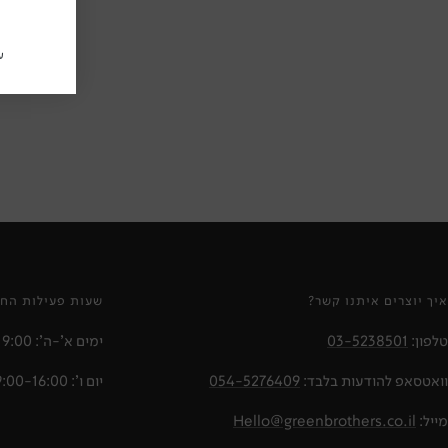
ע
איך יוצרים איתנו קשר?
שעות פעילות החנ
טלפון:
03-5238501
ימים א'-ה': 10:00-19:00
וואטסאפ להודעות בלבד:
054-5276409
יום ו': 09:00-16:00
מייל:
Hello@greenbrothers.co.il