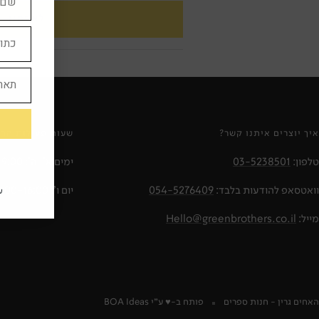
לא זמין
איך יוצרים איתנו קשר?
שעות פעילות החנ
טלפון:
03-5238501
ימים א'-ה': 10:00-19:00
וואטסאפ להודעות בלבד:
054-5276409
יום ו': 09:00-16:00
ע
מייל:
Hello@greenbrothers.co.il
האחים גרין - חנות ספרים
פותח ב-♥️ ע״י
BOA Ideas