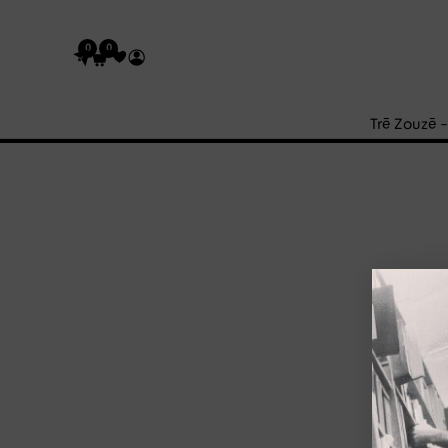
0
0
Trē Zouzē 