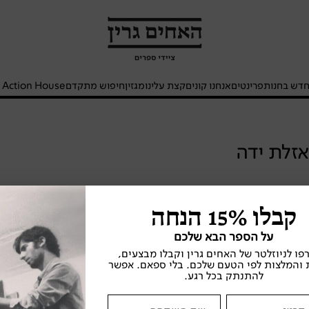
האחים
גרין
-
חנות
דש בחנות
פרינטים
אנחנו קונים
קצת עלינו
מגזין
חיפוש מתקדם
- Action House
ספרים
זלת ידה
קבלו 15% הנחה
על הספר הבא שלכם
ו לניוזלטר של האחים גרין וקבלו מבצעים,
 והמלצות לפי הטעם שלכם. בלי ספאם. אפשר
להתנתק בכל רגע.