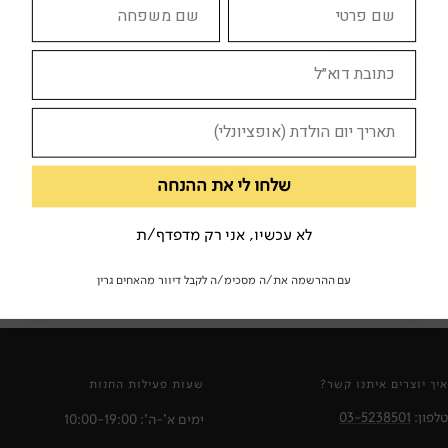
נדירים
,
תרגום
מצב הספר:
טוב
צוד לי
לא זמין
שלחו לי את ההנחה
מילות מפתח:
לא עכשיו, אני רק מדפדף/ת
ספרות צרפתית
אדם בקו האש
שבויי מלחמה
רומןן מלחמתי
עם ההרשמה את/ה מסכימ/ה לקבל דיוור מהאחים גרין
איך יוצרים איתנו קשר?
שעות פעילות החנות
טלפון:
03-5238501
ימים א'-ה': 10:00-19:00