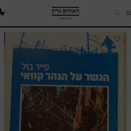
האחים
Navigatio
גרין
-
חנות
הגשר
ספרים
על
הנהר
קוואי