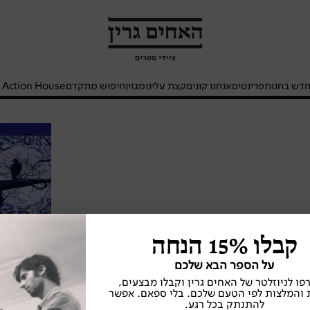
האחים
גרין
-
חנות
דש בחנות
פרינטים
אנחנו קונים
קצת עלינו
מגזין
חיפוש מתקדם
- Action House
ספרים
אחוזת
דג'אני
קבלו 15% הנחה
על הספר הבא שלכם
ו לניוזלטר של האחים גרין וקבלו מבצעים,
 והמלצות לפי הטעם שלכם. בלי ספאם. אפשר
להתנתק בכל רגע.