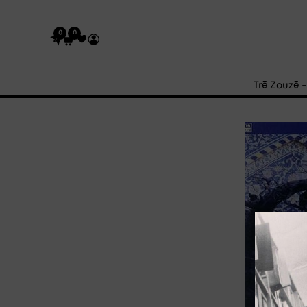
0
0
Trē Zouzē 