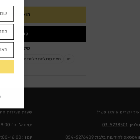
הוספה לסל
קנה עכשיו
מילות מפתח:
יפו
חיים מרגליות קלווריסקי
פרס ספי
ע
איך יוצרים איתנו קשר?
שעות פעילות החנ
טלפון:
03-5238501
ימים א'-ה': 10:00-19:00
וואטסאפ להודעות בלבד:
054-5276409
יום ו': 09:00-16:00