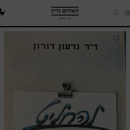
האחים
Navigatio
גרין
-
חנות
להחליט
ספרים
ולבצע
/
פרקים
במדיניות
ציבורית