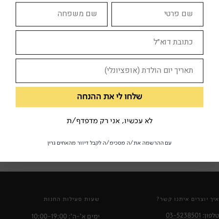
כיוונים , 1986
אקטואליה
,
פילוסופיה
מצב הספר:
טוב
צוד לי
שלחו לי את ההנחה
לא זמין
מילות מפתח:
לא עכשיו, אני רק מדפדף/ת
מדיניות ציבורית
כלכלה
מדעי המדינה
מנהל עסקים
קבוצות
אזרחות
עם ההרשמה את/ה מסכימ/ה לקבל דיוור מהאחים גרין
איך יוצרים איתנו קשר?
שעות פעילות החנות
טלפון:
03-5238501
ימים א'-ה': 10:00-19:00