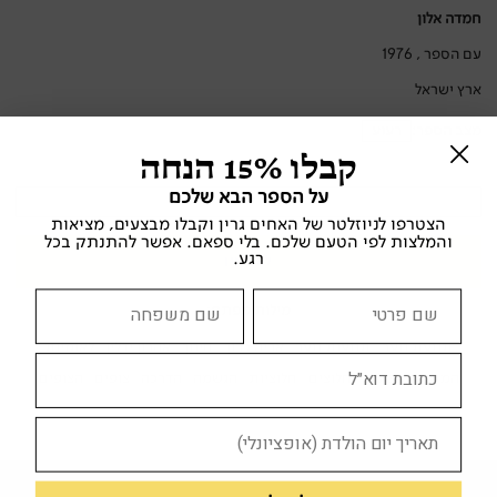
חמדה אלון
עם הספר , 1976
ארץ ישראל
מצב הספר:
רעוע
קבלו 15% הנחה
על הספר הבא שלכם
צוד לי
הצטרפו לניוזלטר של האחים גרין וקבלו מבצעים, מציאות
והמלצות לפי הטעם שלכם. בלי ספאם. אפשר להתנתק בכל
רגע.
לא זמין
מילות מפתח:
תנועת נוער
תנועות נוער
אריה כרוך
חינוך
אהרון ידלין
לאומיות
המחנות העולים
חלוצים
חלוציות
הגשמה
הדרכה
צופים
הצופים