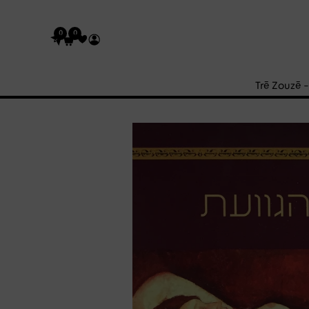
0
0
Trē Zouzē 