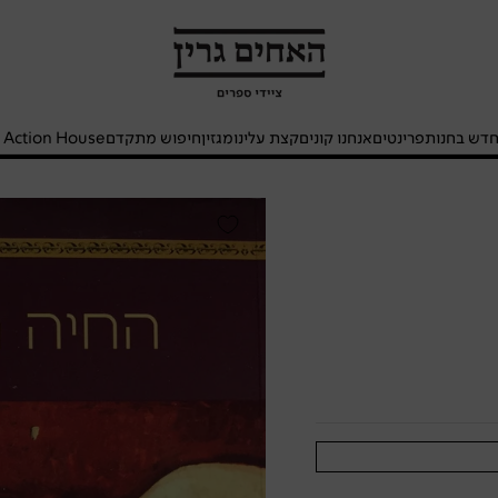
האחים
גרין
-
חנות
דש בחנות
פרינטים
אנחנו קונים
קצת עלינו
מגזין
חיפוש מתקדם
- Action House
ספרים
החיה
הגוועת