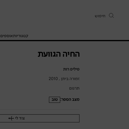
קטגוריות
אוספים
ח
החיה הגוועת
פיליפ רות
זמורה ביתן , 2010
תרגום
מצב הספר:
טוב
צוד לי