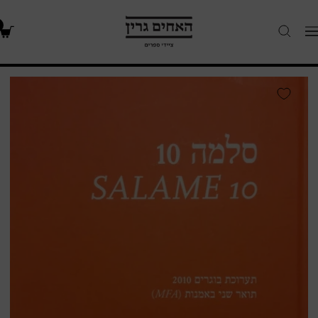
האחים
Navigatio
גרין
-
חנות
סלמה
ספרים
10
/
תערוכת
בוגרים
2010,
תואר
שני
באמנות
בצלאל