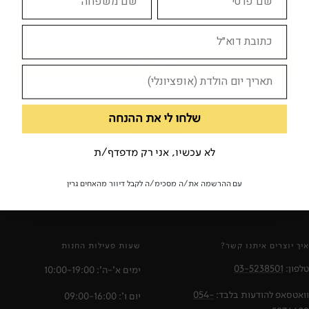
מחיר:
40.00 ₪
הוספה לסל
שלחו לי את ההנחה
מילות מפתח:
לא עכשיו, אני רק מדפדף/ת
בצלאל
אקדמיה לאמנות
תערוכה
קטלוג תערוכה
עם ההרשמה את/ה מסכימ/ה לקבל דיוור מהאחים גרין
איך יוצרים איתנו קשר?
שעות פעילות החנות
טלפון:
03-5238501
ימים א'-ה': 10:00-19:00
וואטסאפ להודעות בלבד:
054-
יום ו': 09:00-16:00