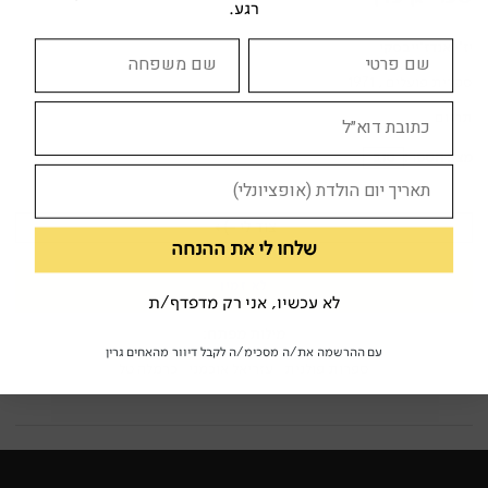
רגע.
יז'י אנדז'ייבסקי
ספרית פועלים , 1971
תרגום
מצב הספר:
טוב
צוד לי
שלחו לי את ההנחה
לא זמין
לא עכשיו, אני רק מדפדף/ת
מילות מפתח:
עם ההרשמה את/ה מסכימ/ה לקבל דיוור מהאחים גרין
ספרות פולנית
עזריאל אוכמני
כרמלה טל