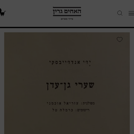
האחים
Navigatio
גרין
-
חנות
שערי
ספרים
גן
עדן