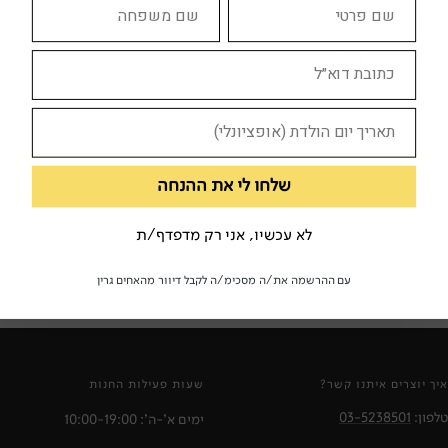
ילדים ונוער
מצב הספר:
טוב
צוד לי
לא זמין
שלחו לי את ההנחה
מילות מפתח:
לא עכשיו, אני רק מדפדף/ת
ספרי כתרי
הרפתקות לנוער
ספרות צרפתית
עם ההרשמה את/ה מסכימ/ה לקבל דיוור מהאחים גרין
איך יוצרים איתנו קשר?
שעות פעילות החנות
טלפון:
03-5238501
ימים א'-ה': 10:00-19:00