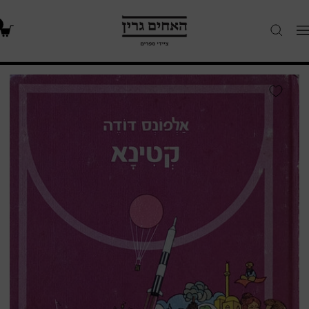
האחים
Navigatio
גרין
-
חנות
קטינא
ספרים
/
תרגום
עדית
זרטל