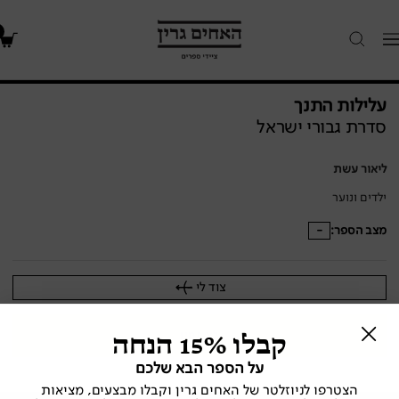
האחים
Navigatio
גרין
-
חנות
עלילות התנך
ספרים
סדרת גבורי ישראל
ליאור עשת
ילדים ונוער
מצב הספר:
-
צוד לי
קבלו 15% הנחה
לא זמין
על הספר הבא שלכם
הצטרפו לניוזלטר של האחים גרין וקבלו מבצעים, מציאות