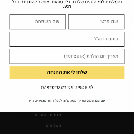
והמלצות לפי הטעם שלכם. בלי ספאם. אפשר להתנתק בכל
רגע.
איך יוצרים איתנו קשר?
שעות פעילות החנות
טלפון:
03-5238501
ימים א'-ה': 10:00-19:00
וואטסאפ להודעות בלבד:
054-
יום ו': 09:00-16:00
5276409
מייל:
Hello@greenbrothers.co.il
שלחו לי את ההנחה
בואו נהיה חברים
עוד קצת דברים
חיפוש
לא עכשיו, אני רק מדפדף/ת
על האחים גרין
עם ההרשמה את/ה מסכימ/ה לקבל דיוור מהאחים גרין
תקנון האתר
מדיניות החזרות
משלוחים