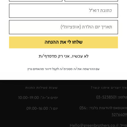
צוד לי
לא זמין
מילות מפתח:
שלחו לי את ההנחה
פייטנות
שירת הקודש
קדושה
פיוט מזרחי
מקיצי נרדמים
לא עכשיו, אני רק מדפדף/ת
עם ההרשמה את/ה מסכימ/ה לקבל דיוור מהאחים גרין
איך יוצרים איתנו קשר?
שעות פעילות החנות
טלפון:
03-5238501
ימים א'-ה': 10:00-19:00
וואטסאפ להודעות בלבד:
054-
יום ו': 09:00-16:00
5276409
מייל:
Hello@greenbrothers.co.il