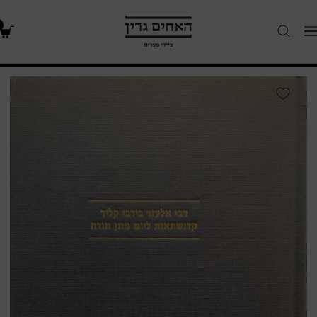
האחים
Navigatio
גרין
-
חנות
קדושתאות
ספרים
ליום
מתן
תורה