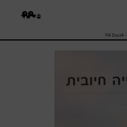
0
0
Trē Zouzē 