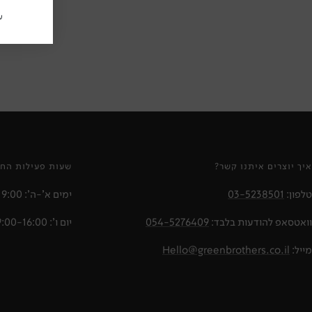
ע
איך יוצרים איתנו קשר?
שעות פעילות החנ
טלפון:
03-5238501
ימים א'-ה': 10:00-19:00
וואטסאפ להודעות בלבד:
054-5276409
יום ו': 09:00-16:00
מייל:
Hello@greenbrothers.co.il