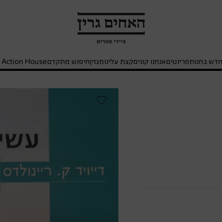
האחים
גרין
-
חנות
דש בחנות
פרינטים
אנחנו קונים
קצת עלינו
מגזין
חיפוש מתקדם
- Action House
ספרים
עשייה
חיובית