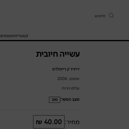
קטגוריות
אוספים
ח
עשייה חיובית
דייויד ק ריינולדס
אופוס, 2006
עולם הרוח
מצב הספר:
טוב
מחיר:
40.00 ₪