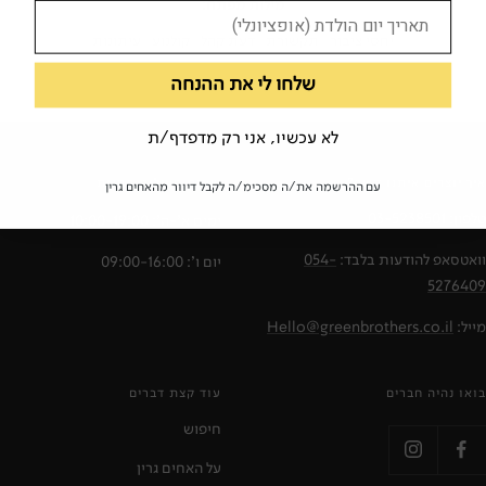
מילות מפתח:
יחסי ציבור
תקשורת
דעת קהל
קולנוע
עיתונות
שלחו לי את ההנחה
לא עכשיו, אני רק מדפדף/ת
איך יוצרים איתנו קשר?
שעות פעילות החנות
עם ההרשמה את/ה מסכימ/ה לקבל דיוור מהאחים גרין
טלפון:
03-5238501
ימים א'-ה': 10:00-19:00
וואטסאפ להודעות בלבד:
054-
יום ו': 09:00-16:00
5276409
מייל:
Hello@greenbrothers.co.il
בואו נהיה חברים
עוד קצת דברים
חיפוש
על האחים גרין