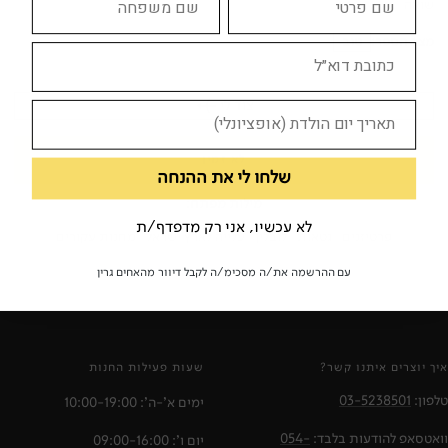
שואה
מצב הספר:
טוב
צוד לי
לא זמין
שלחו לי את ההנחה
מילות מפתח:
לא עכשיו, אני רק מדפדף/ת
פרטיזנים
גטאות
לובלין
עלייה לארץ ישראל
מחנות עקורים
עם ההרשמה את/ה מסכימ/ה לקבל דיוור מהאחים גרין
איך יוצרים איתנו קשר?
שעות פעילות החנות
טלפון:
03-5238501
ימים א'-ה': 10:00-19:00
וואטסאפ להודעות בלבד:
054-
יום ו': 09:00-16:00