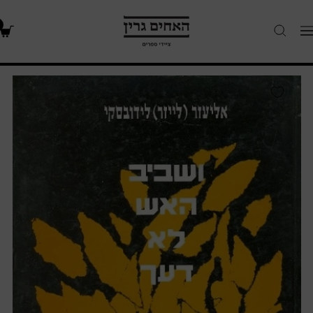
האחים
Navigatio
גרין
-
חנות
ושביב
ספרים
האש
לא
דעך