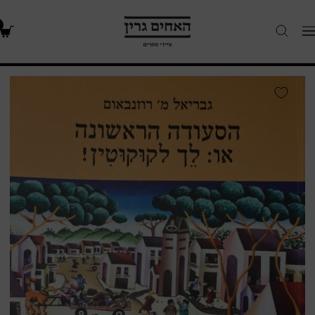
האחים
Navigatio
גרין
-
חנות
הסעודה
ספרים
הראשונה
או
/
לך
לקוקוטין