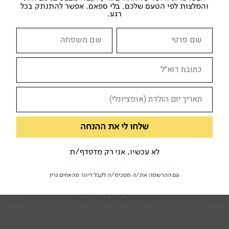
והמלצות לפי הטעם שלכם. בלי ספאם. אפשר להתנתק בכל
גבריאל מ. רוזנבאום
רגע.
גמיר , 2017
מקור
,
ספרי מתח
מצב הספר:
טוב
מחיר:
35.00 ₪
הוספה לסל
שלחו לי את ההנחה
לא עכשיו, אני רק מדפדף/ת
עם ההרשמה את/ה מסכימ/ה לקבל דיוור מהאחים גרין
מילות מפתח:
עיירה
רומן
חקירה
מתח