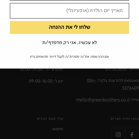
מילות מפתח:
שלמה אבס
שי צ'רקה
עלילות סבא קיש
ספורט
שלחו לי את ההנחה
לא עכשיו, אני רק מדפדף/ת
עם ההרשמה את/ה מסכימ/ה לקבל דיוור מהאחים גרין
איך יוצרים איתנו קשר?
שעות פעילות החנות
טלפון:
03-5238501
ימים א'-ה': 10:00-19:00
וואטסאפ להודעות בלבד:
054-
יום ו': 09:00-16:00
5276409
מייל:
Hello@greenbrothers.co.il
בואו נהיה חברים
עוד קצת דברים
חיפוש