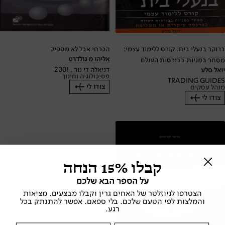
ברוקר בנעלי בית: קורס ללימוד עצמי:
הכרחי אבל לא מספיק
אליהו מ גולדרט
מסחר במניות בבורסות העולם
דניאלה די נור , 2001
יואל סלע
פסיכולוגיה וחינוך
TRADING GUIDES
צודו לי
מנהל עסקים
צודו לי
קבלו 15% הנחה
על הספר הבא שלכם
הצטרפו לניוזלטר של האחים גרין וקבלו מבצעים, מציאות
והמלצות לפי הטעם שלכם. בלי ספאם. אפשר להתנתק בכל
רגע.