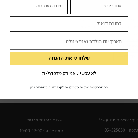
בודריאר וסימולקרת הכסף: על כסף,
שוקי הון גלובליים ומשברים פיננסיים
מזווית פוסט-סטרוקטורליסטית
אושי קראוס
רסלינג , 2010
פילוסופיה
צודו לי
שלחו לי את ההנחה
לא עכשיו, אני רק מדפדף/ת
1
עם ההרשמה את/ה מסכימ/ה לקבל דיוור מהאחים גרין
איך יוצרים איתנו קשר?
שעות פעילות החנות
טלפון:
03-5238501
ימים א'-ה': 10:00-19:00