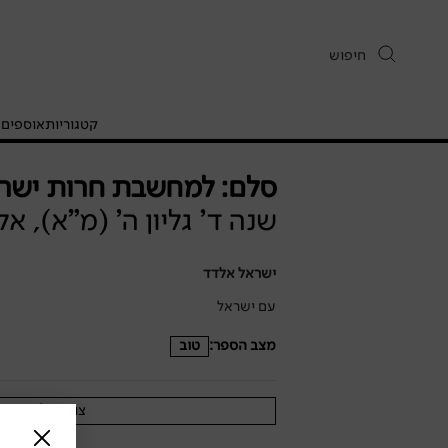
קטגוריות
אוספים
ח
סלם: למחשבת חרות ישר
שנה ד' גליון ה' (מ"א), א
ישראל אלדד
עם ישראל
מצב הספר:
טוב
צוד לי