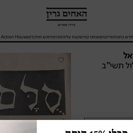
האחים
גרין
-
חנות
דש בחנות
פרינטים
אנחנו קונים
קצת עלינו
מגזין
חיפוש מתקדם
- Action House
ספרים
אל
סלם:
לול תשי"ב
למחשבת
חרות
ישראל
/
שנה
ד'
גליון
ה'
(מ"א),
אלול