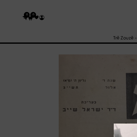
0
0
Trē Zouzē 